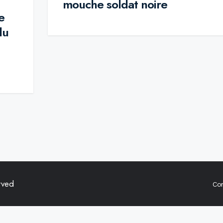
mouche soldat noire
e
du
rved
Co