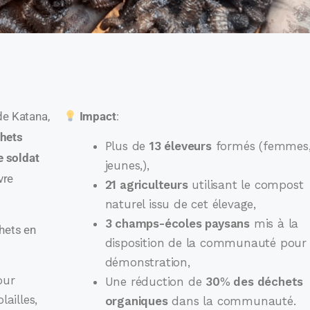
de Katana,
Impact
:
chets
Plus de
13 éleveurs
formés (femmes
 soldat
jeunes,),
vre
21 agriculteurs
utilisant le compost
naturel issu de cet élevage,
3 champs-écoles paysans
mis à la
hets en
disposition de la communauté pour 
démonstration,
ur
Une réduction de
30
%
des déchets
lailles,
organiques
dans la communauté.