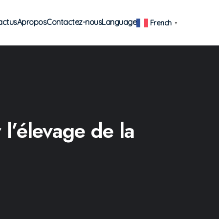
actus
Apropos
Contactez-nous
Language
French
▼
 l’élevage de la